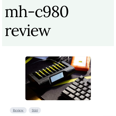
mh-c980
review
Review
Stiri