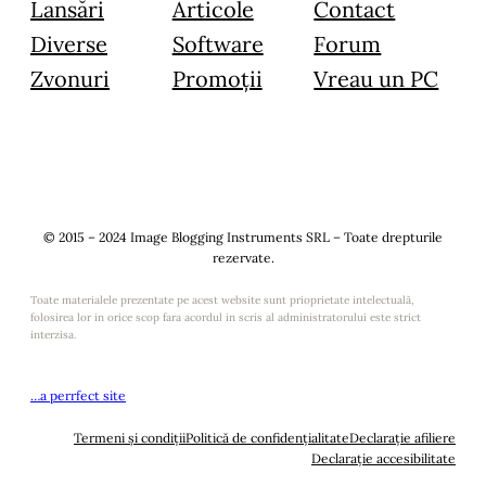
Lansări
Articole
Contact
Diverse
Software
Forum
Zvonuri
Promoții
Vreau un PC
© 2015 – 2024 Image Blogging Instruments SRL – Toate drepturile
rezervate.
Toate materialele prezentate pe acest website sunt prioprietate intelectuală,
folosirea lor in orice scop fara acordul in scris al administratorului este strict
interzisa.
…a perrfect site
Termeni și condiții
Politică de confidențialitate
Declarație afiliere
Declarație accesibilitate