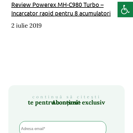
Deschide b
Review Powerex MH-C980 Turbo –
Incarcator rapid pentru 8 acumulatori
2 iulie 2019
continuă să citești
Abonează-te pentru conținut exclusiv