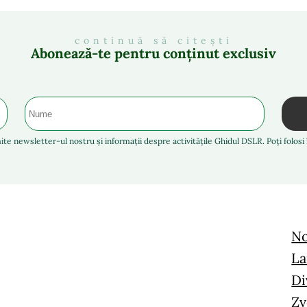
continuă să citești
Abonează-te pentru conținut exclusiv
ite newsletter-ul nostru și informații despre activitățile Ghidul DSLR. Poți folos
No
La
Di
Zv