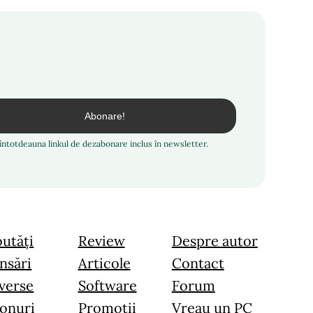
i întotdeauna linkul de dezabonare inclus în newsletter.
utăți
Review
Despre autor
nsări
Articole
Contact
verse
Software
Forum
onuri
Promoții
Vreau un PC