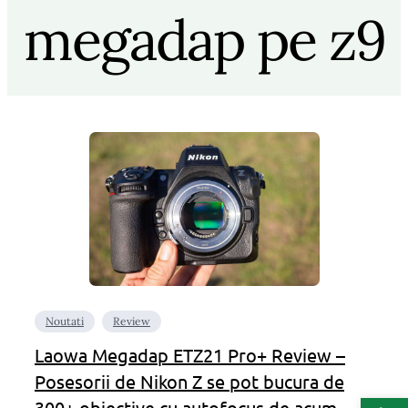
megadap pe z9
Noutati
Review
Laowa Megadap ETZ21 Pro+ Review –
Posesorii de Nikon Z se pot bucura de
Deschide b
300+ obiective cu autofocus de acum