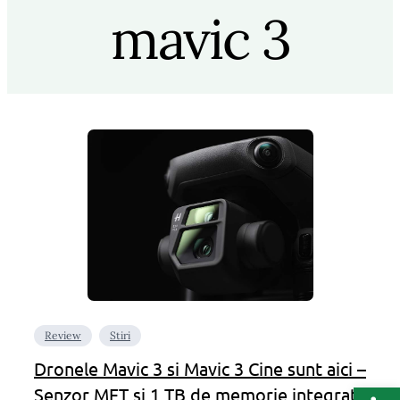
mavic 3
Review
Stiri
Dronele Mavic 3 si Mavic 3 Cine sunt aici –
Deschide b
Senzor MFT si 1 TB de memorie integrata