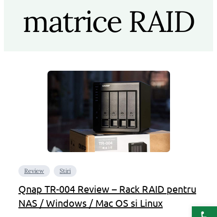
matrice RAID
Review
Stiri
Qnap TR-004 Review – Rack RAID pentru
NAS / Windows / Mac OS si Linux
Deschide b