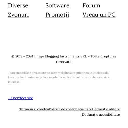
Diverse
Software
Forum
Zvonuri
Promoții
Vreau un PC
© 2015 – 2024 Image Blogging Instruments SRL – Toate drepturile
rezervate.
Toate materialele prezentate pe acest website sunt prioprietate intelectuală,
folosirea lor in orice scop fara acordul in scris al administratorului este strict
interzisa.
…a perrfect site
Termeni și condiții
Politică de confidențialitate
Declarație afiliere
Declarație accesibilitate