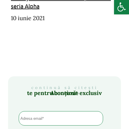
Deschide b
seria Alpha
10 iunie 2021
continuă să citești
Abonează-te pentru conținut exclusiv