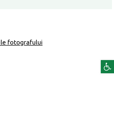
le fotografului
Deschide b