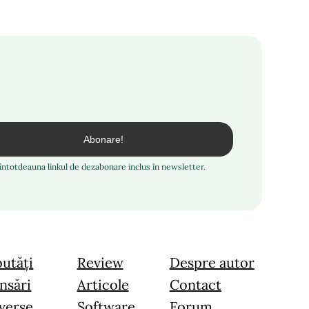
i întotdeauna linkul de dezabonare inclus în newsletter.
utăți
Review
Despre autor
nsări
Articole
Contact
verse
Software
Forum