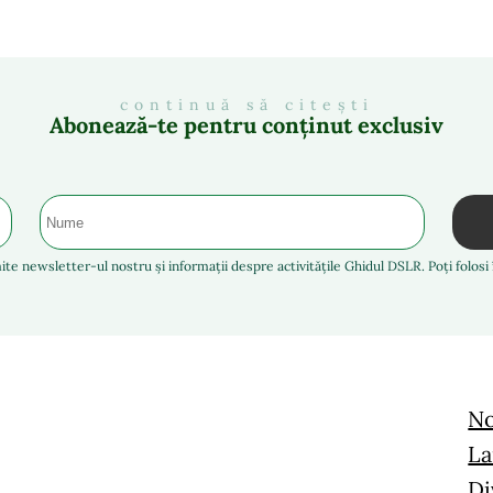
continuă să citești
Abonează-te pentru conținut exclusiv
ite newsletter-ul nostru și informații despre activitățile Ghidul DSLR. Poți folos
No
La
Di