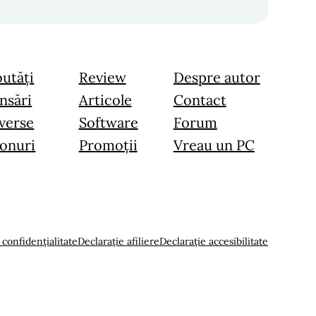
utăți
Review
Despre autor
nsări
Articole
Contact
verse
Software
Forum
onuri
Promoții
Vreau un PC
 confidențialitate
Declarație afiliere
Declarație accesibilitate