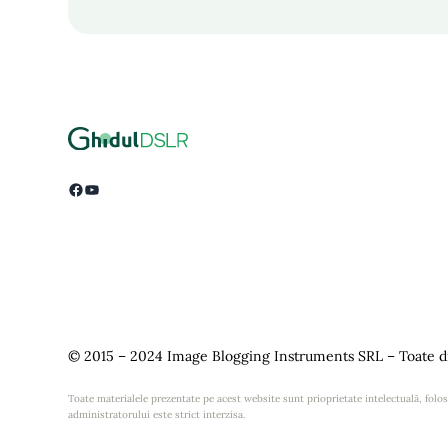
Facebook
YouTube
© 2015 – 2024 Image Blogging Instruments SRL – Toate dr
Toate materialele prezentate pe acest website sunt prioprietate intelectuală, folosi
administratorului este strict interzisa.