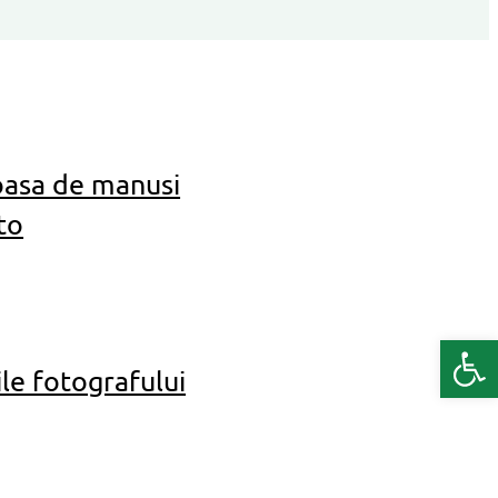
ioasa de manusi
to
Deschide b
le fotografului