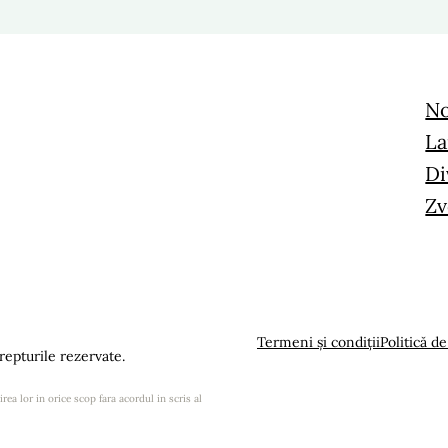
No
La
Di
Zv
Termeni și condiții
Politică de
epturile rezervate.
rea lor in orice scop fara acordul in scris al