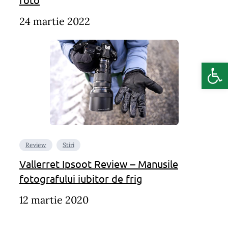
24 martie 2022
Deschide b
Review
Stiri
Vallerret Ipsoot Review – Manusile
fotografului iubitor de frig
12 martie 2020