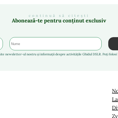
continuă să citești
Abonează-te pentru conținut exclusiv
ite newsletter-ul nostru și informații despre activitățile Ghidul DSLR. Poți folos
No
La
Di
Zv