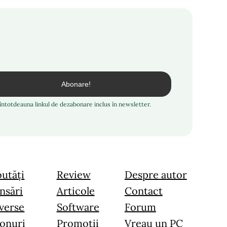
i întotdeauna linkul de dezabonare inclus în newsletter.
utăți
Review
Despre autor
nsări
Articole
Contact
verse
Software
Forum
onuri
Promoții
Vreau un PC