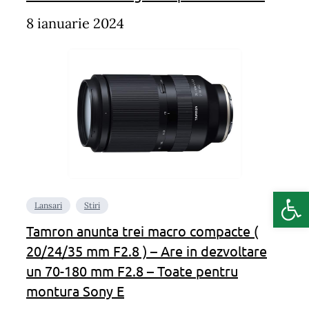
8 ianuarie 2024
Deschide b
Lansari
Stiri
Tamron anunta trei macro compacte (
20/24/35 mm F2.8 ) – Are in dezvoltare
un 70-180 mm F2.8 – Toate pentru
montura Sony E