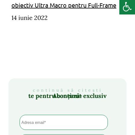
Deschide b
obiectiv Ultra Macro pentru Full-Frame
14 iunie 2022
continuă să citești
Abonează-te pentru conținut exclusiv