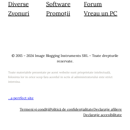
Diverse
Software
Forum
Zvonuri
Promoții
Vreau un PC
© 2015 – 2024 Image Blogging Instruments SRL – Toate drepturile
rezervate.
Toate materialele prezentate pe acest website sunt prioprietate intelectuală,
folosirea lor in orice scop fara acordul in scris al administratorului este strict
interzisa.
…a perrfect site
Termeni și condiții
Politică de confidențialitate
Declarație afiliere
Declarație accesibilitate