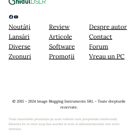
Facebook
YouTube
Noutăți
Review
Despre autor
Lansări
Articole
Contact
Diverse
Software
Forum
Zvonuri
Promoții
Vreau un PC
© 2015 – 2024 Image Blogging Instruments SRL – Toate drepturile
rezervate.
Toate materialele prezentate pe acest website sunt prioprietate intelectuală,
folosirea lor in orice scop fara acordul in scris al administratorului este strict
interzisa.