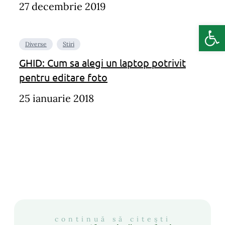
27 decembrie 2019
Deschide b
Diverse
Stiri
GHID: Cum sa alegi un laptop potrivit
pentru editare foto
25 ianuarie 2018
continuă să citești