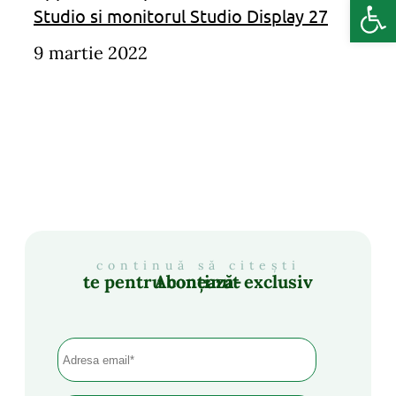
Deschide b
Studio si monitorul Studio Display 27
9 martie 2022
continuă să citești
Abonează-te pentru conținut exclusiv