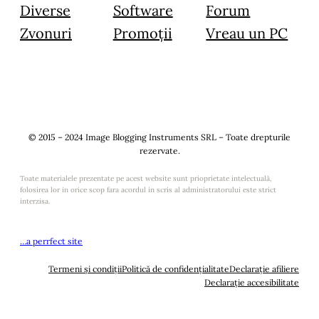
Diverse
Software
Forum
Zvonuri
Promoții
Vreau un PC
© 2015 – 2024 Image Blogging Instruments SRL – Toate drepturile
rezervate.
Toate materialele prezentate pe acest website sunt prioprietate intelectuală,
folosirea lor in orice scop fara acordul in scris al administratorului este strict
interzisa.
…a perrfect site
Termeni și condiții
Politică de confidențialitate
Declarație afiliere
Declarație accesibilitate