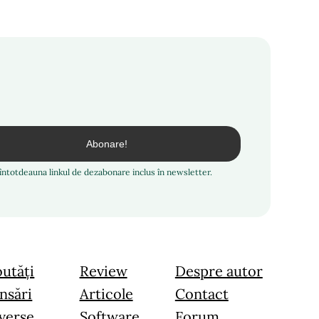
i întotdeauna linkul de dezabonare inclus în newsletter.
utăți
Review
Despre autor
nsări
Articole
Contact
verse
Software
Forum