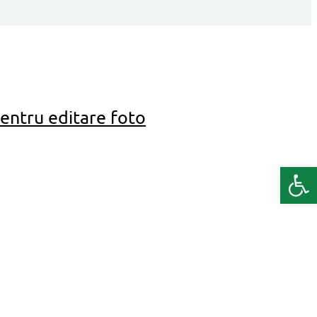
pentru editare foto
Deschide b