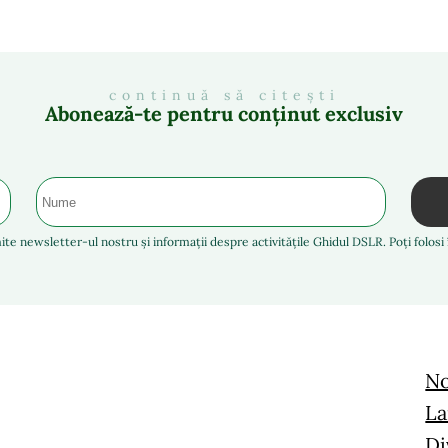
continuă să citești
Abonează-te pentru conținut exclusiv
ite newsletter-ul nostru și informații despre activitățile Ghidul DSLR. Poți folos
No
La
Di