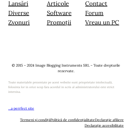
Lansări
Articole
Contact
Diverse
Software
Forum
Zvonuri
Promoții
Vreau un PC
© 2015 – 2024 Image Blogging Instruments SRL – Toate drepturile
rezervate.
Toate materialele prezentate pe acest website sunt prioprietate intelectuală,
folosirea lor in orice scop fara acordul in scris al administratorului este strict
interzisa.
…a perrfect site
Termeni și condiții
Politică de confidențialitate
Declarație afiliere
Declarație accesibilitate