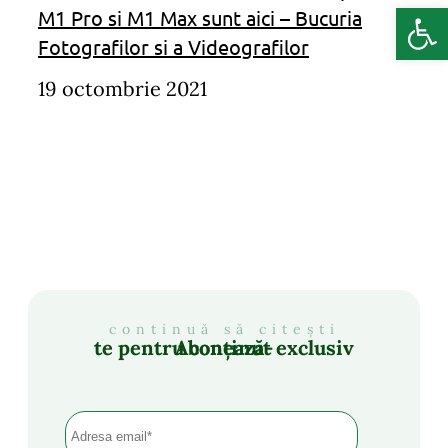
Deschide b
M1 Pro si M1 Max sunt aici – Bucuria
Fotografilor si a Videografilor
19 octombrie 2021
continuă să citești
Abonează-te pentru conținut exclusiv