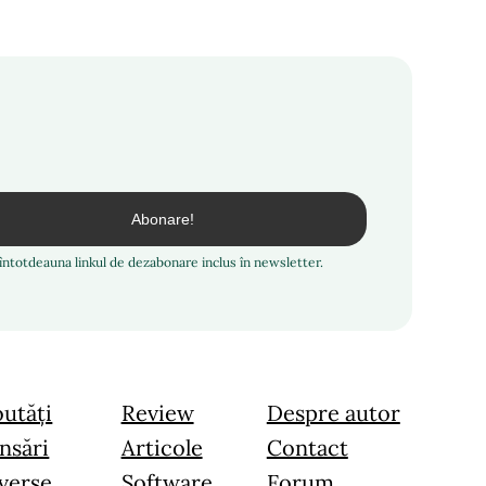
i întotdeauna linkul de dezabonare inclus în newsletter.
utăți
Review
Despre autor
nsări
Articole
Contact
verse
Software
Forum