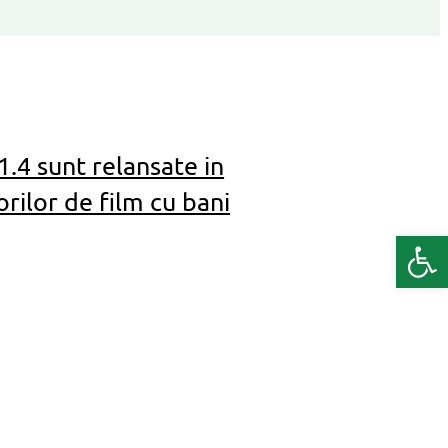
4 sunt relansate in
rilor de film cu bani
Deschide b