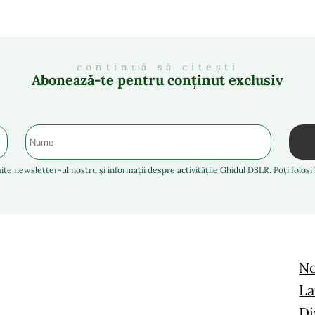
continuă să citești
Abonează-te pentru conținut exclusiv
ite newsletter-ul nostru și informații despre activitățile Ghidul DSLR. Poți folos
No
La
Di