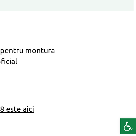
 pentru montura
ficial
 este aici
Deschide b