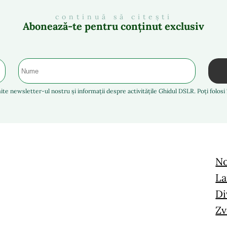
continuă să citești
Abonează-te pentru conținut exclusiv
ite newsletter-ul nostru și informații despre activitățile Ghidul DSLR. Poți folos
No
La
Di
Zv