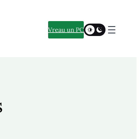
Vreau un PC
s