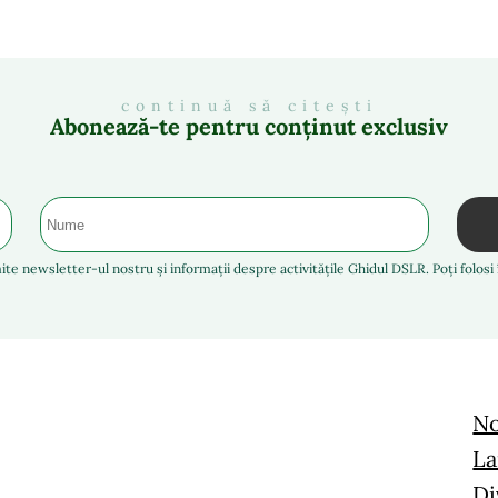
continuă să citești
Abonează-te pentru conținut exclusiv
ite newsletter-ul nostru și informații despre activitățile Ghidul DSLR. Poți folos
No
La
Di