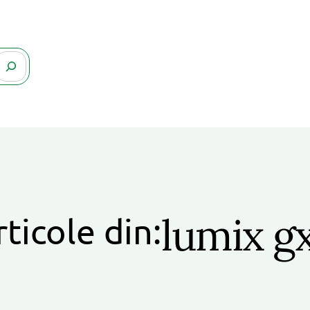
lumix g
rticole din: