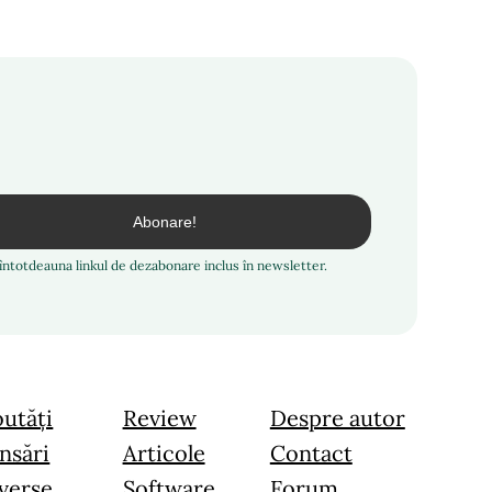
i întotdeauna linkul de dezabonare inclus în newsletter.
utăți
Review
Despre autor
nsări
Articole
Contact
verse
Software
Forum