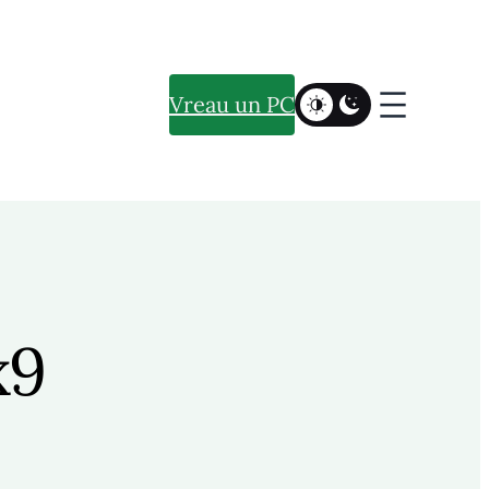
Vreau un PC
x9