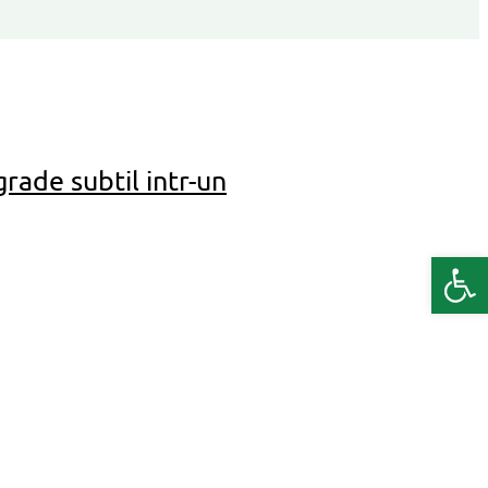
rade subtil intr-un
Deschide b