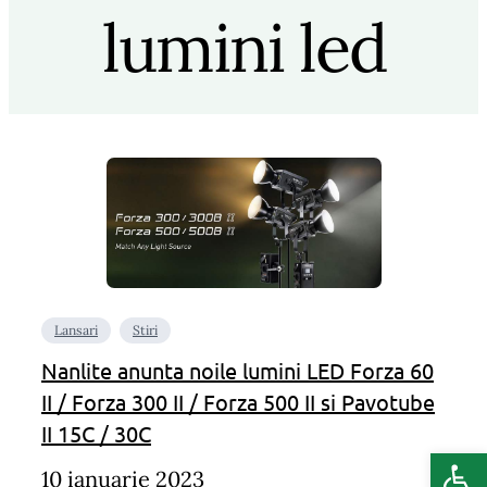
lumini led
Lansari
Stiri
Nanlite anunta noile lumini LED Forza 60
II / Forza 300 II / Forza 500 II si Pavotube
II 15C / 30C
Deschide b
10 ianuarie 2023