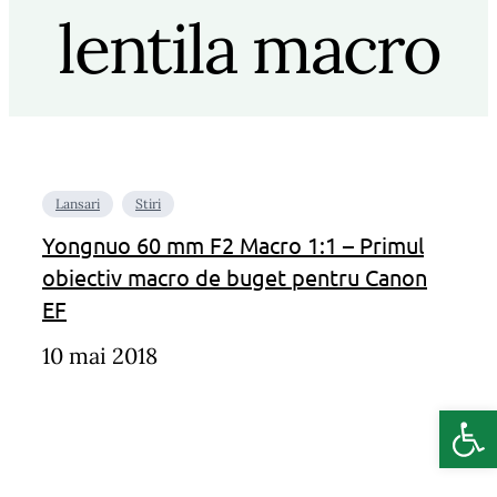
lentila macro
Lansari
Stiri
Yongnuo 60 mm F2 Macro 1:1 – Primul
obiectiv macro de buget pentru Canon
EF
10 mai 2018
Deschide b