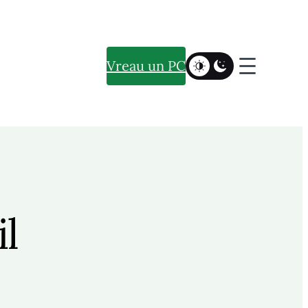
Vreau un PC
il