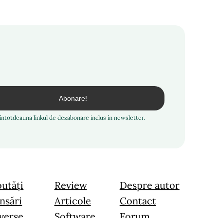
i întotdeauna linkul de dezabonare inclus în newsletter.
utăți
Review
Despre autor
nsări
Articole
Contact
verse
Software
Forum