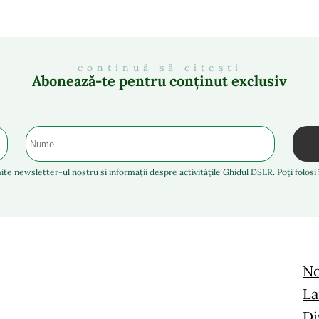
continuă să citești
Abonează-te pentru conținut exclusiv
ite newsletter-ul nostru și informații despre activitățile Ghidul DSLR. Poți folos
No
La
Di