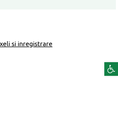
eli si inregistrare
Deschide b