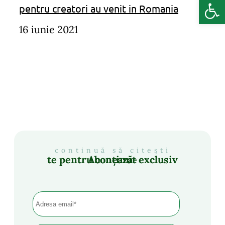
Deschide b
pentru creatori au venit in Romania
16 iunie 2021
continuă să citești
Abonează-te pentru conținut exclusiv