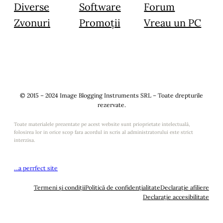
Diverse
Software
Forum
Zvonuri
Promoții
Vreau un PC
© 2015 – 2024 Image Blogging Instruments SRL – Toate drepturile
rezervate.
Toate materialele prezentate pe acest website sunt prioprietate intelectuală,
folosirea lor in orice scop fara acordul in scris al administratorului este strict
interzisa.
…a perrfect site
Termeni și condiții
Politică de confidențialitate
Declarație afiliere
Declarație accesibilitate