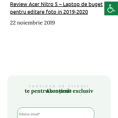
Deschide b
Review Acer Nitro 5 – Laptop de buget
pentru editare foto in 2019-2020
22 noiembrie 2019
continuă să citești
Abonează-te pentru conținut exclusiv