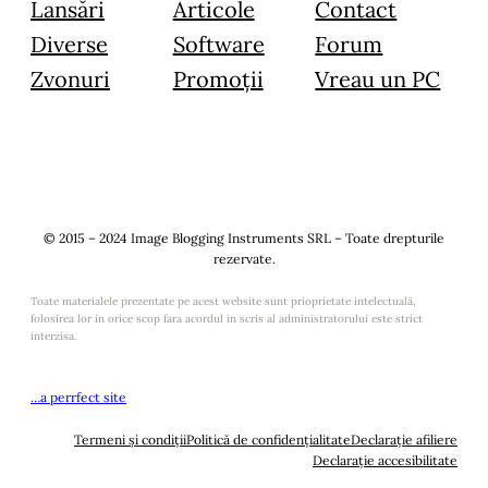
Lansări
Articole
Contact
Diverse
Software
Forum
Zvonuri
Promoții
Vreau un PC
© 2015 – 2024 Image Blogging Instruments SRL – Toate drepturile
rezervate.
Toate materialele prezentate pe acest website sunt prioprietate intelectuală,
folosirea lor in orice scop fara acordul in scris al administratorului este strict
interzisa.
…a perrfect site
Termeni și condiții
Politică de confidențialitate
Declarație afiliere
Declarație accesibilitate