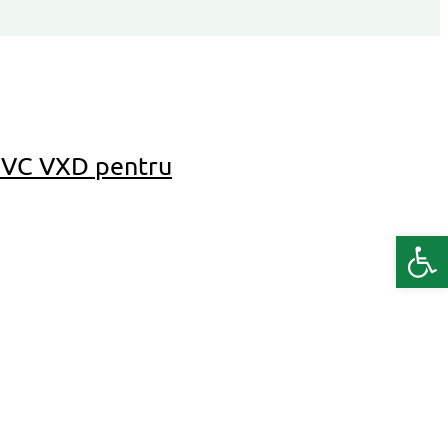
 VC VXD pentru
Deschide b