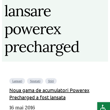
lansare
powerex
precharged
Lansari
Noutati
Stiri
Noua gama de acumulatori Powerex
Precharged a fost lansata
Deschide b
16 mai 2016