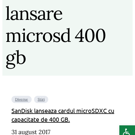
lansare
microsd 400
gb
Diverse
Stiri
SanDisk lanseaza cardul microSDXC cu
capacitate de 400 GB.
Deschide b
31 august 2017