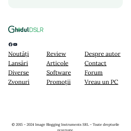
Facebook
YouTube
Noutăți
Review
Despre autor
Lansări
Articole
Contact
Diverse
Software
Forum
Zvonuri
Promoții
Vreau un PC
© 2015 – 2024 Image Blogging Instruments SRL – Toate drepturile
rezervate.