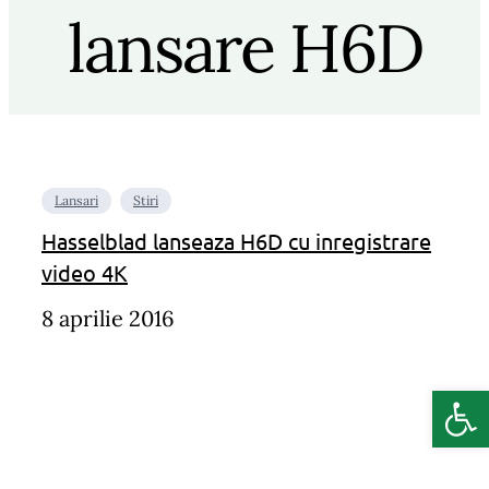
lansare H6D
Lansari
Stiri
Hasselblad lanseaza H6D cu inregistrare
video 4K
8 aprilie 2016
Deschide b