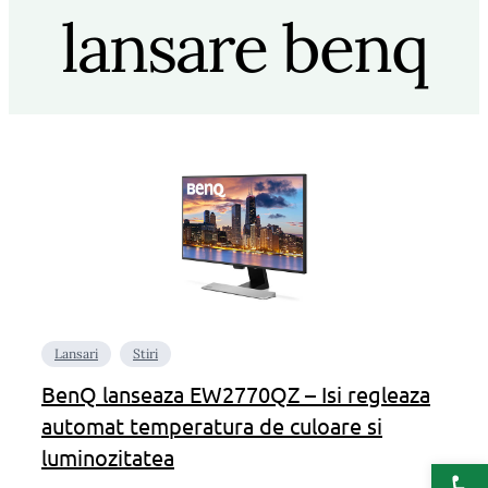
lansare benq
Lansari
Stiri
BenQ lanseaza EW2770QZ – Isi regleaza
automat temperatura de culoare si
luminozitatea
Deschide b