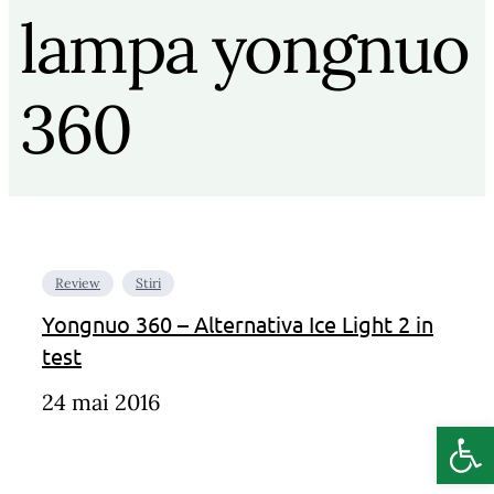
lampa yongnuo
360
Review
Stiri
Yongnuo 360 – Alternativa Ice Light 2 in
test
24 mai 2016
Deschide b