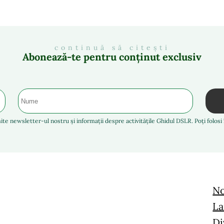
continuă să citești
Abonează-te pentru conținut exclusiv
ite newsletter-ul nostru și informații despre activitățile Ghidul DSLR. Poți folos
No
La
Di