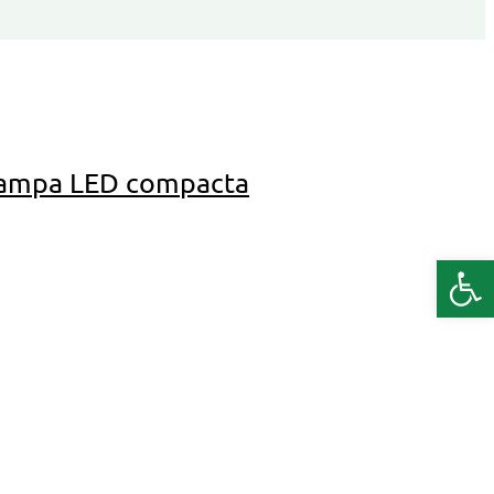
Lampa LED compacta
Deschide b