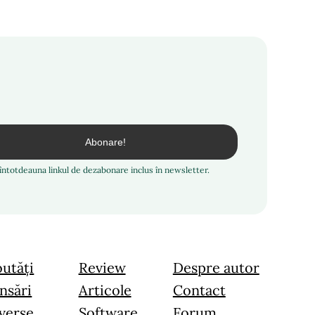
i întotdeauna linkul de dezabonare inclus în newsletter.
utăți
Review
Despre autor
nsări
Articole
Contact
verse
Software
Forum