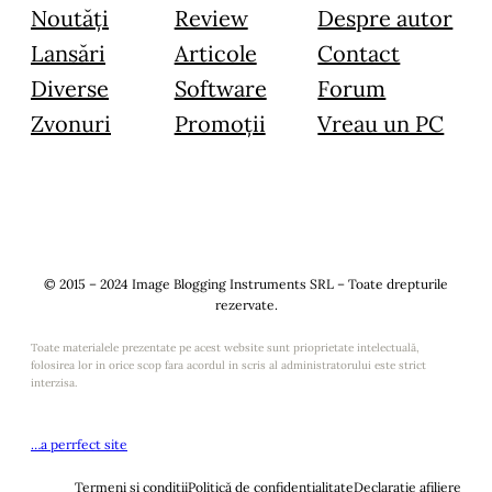
Noutăți
Review
Despre autor
Lansări
Articole
Contact
Diverse
Software
Forum
Zvonuri
Promoții
Vreau un PC
© 2015 – 2024 Image Blogging Instruments SRL – Toate drepturile
rezervate.
Toate materialele prezentate pe acest website sunt prioprietate intelectuală,
folosirea lor in orice scop fara acordul in scris al administratorului este strict
interzisa.
…a perrfect site
Termeni și condiții
Politică de confidențialitate
Declarație afiliere