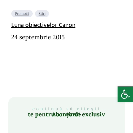
Promotii
Stiri
Luna obiectivelor Canon
24 septembrie 2015
Deschide b
continuă să citești
Abonează-te pentru conținut exclusiv