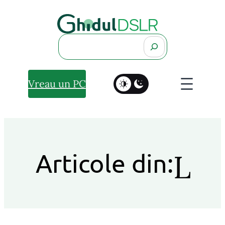
Search
Vreau un PC
L
Articole din: