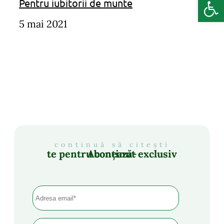
Deschide b
Pentru iubitorii de munte
5 mai 2021
continuă să citești
Abonează-te pentru conținut exclusiv