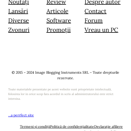
Noutăți
Review
Despre autor
Lansări
Articole
Contact
Diverse
Software
Forum
Zvonuri
Promoții
Vreau un PC
© 2015 – 2024 Image Blogging Instruments SRL – Toate drepturile
rezervate.
Toate materialele prezentate pe acest website sunt prioprietate intelectuală,
folosirea lor in orice scop fara acordul in scris al administratorului este strict
interzisa.
…a perrfect site
Termeni și condiții
Politică de confidențialitate
Declarație afiliere