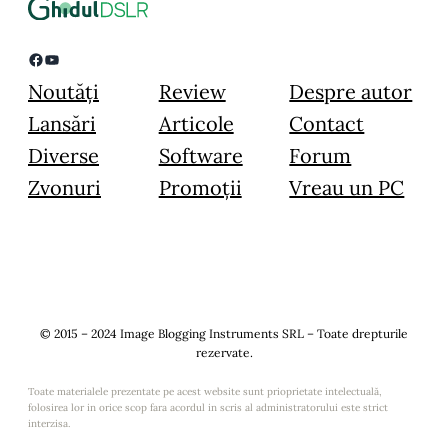
Facebook
YouTube
Noutăți
Review
Despre autor
Lansări
Articole
Contact
Diverse
Software
Forum
Zvonuri
Promoții
Vreau un PC
© 2015 – 2024 Image Blogging Instruments SRL – Toate drepturile
rezervate.
Toate materialele prezentate pe acest website sunt prioprietate intelectuală,
folosirea lor in orice scop fara acordul in scris al administratorului este strict
interzisa.