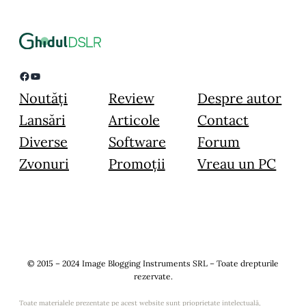
Facebook
YouTube
Noutăți
Review
Despre autor
Lansări
Articole
Contact
Diverse
Software
Forum
Zvonuri
Promoții
Vreau un PC
© 2015 – 2024 Image Blogging Instruments SRL – Toate drepturile
rezervate.
Toate materialele prezentate pe acest website sunt prioprietate intelectuală,