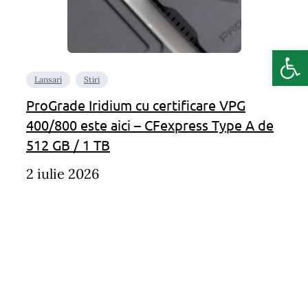
Deschide b
Lansari
Stiri
ProGrade Iridium cu certificare VPG
400/800 este aici – CFexpress Type A de
512 GB / 1 TB
2 iulie 2026