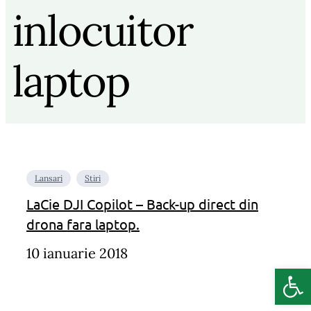
inlocuitor
laptop
Lansari
Stiri
LaCie DJI Copilot – Back-up direct din
drona fara laptop.
10 ianuarie 2018
Deschide b