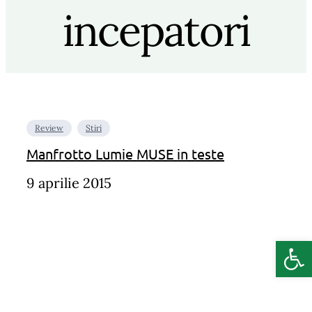
incepatori
Review
Stiri
Manfrotto Lumie MUSE in teste
9 aprilie 2015
Deschide b