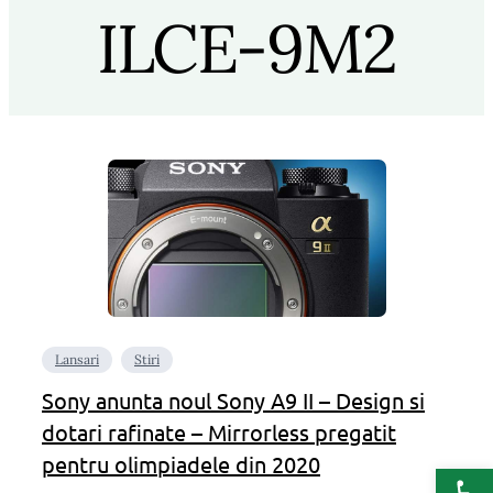
ILCE-9M2
Lansari
Stiri
Sony anunta noul Sony A9 II – Design si
dotari rafinate – Mirrorless pregatit
pentru olimpiadele din 2020
Deschide b