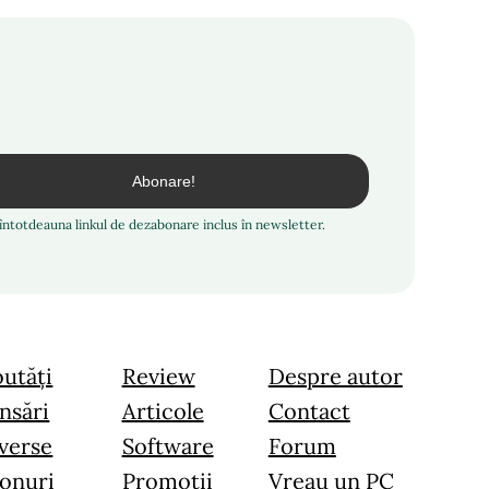
i întotdeauna linkul de dezabonare inclus în newsletter.
utăți
Review
Despre autor
nsări
Articole
Contact
verse
Software
Forum
onuri
Promoții
Vreau un PC