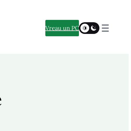
Vreau un PC
e