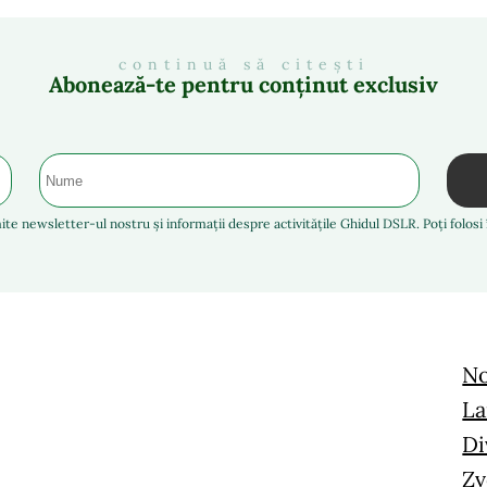
continuă să citești
Abonează-te pentru conținut exclusiv
ite newsletter-ul nostru și informații despre activitățile Ghidul DSLR. Poți folos
No
La
Di
Zv