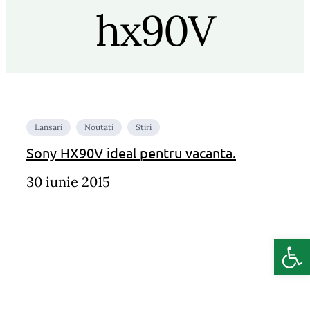
hx90V
Lansari
Noutati
Stiri
Sony HX90V ideal pentru vacanta.
30 iunie 2015
Deschide b