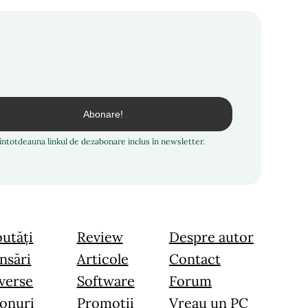
i întotdeauna linkul de dezabonare inclus în newsletter.
utăți
Review
Despre autor
nsări
Articole
Contact
verse
Software
Forum
onuri
Promoții
Vreau un PC