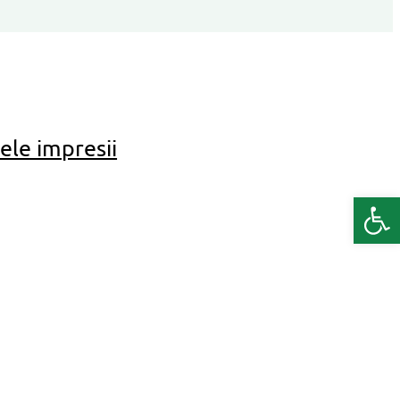
ele impresii
Deschide b