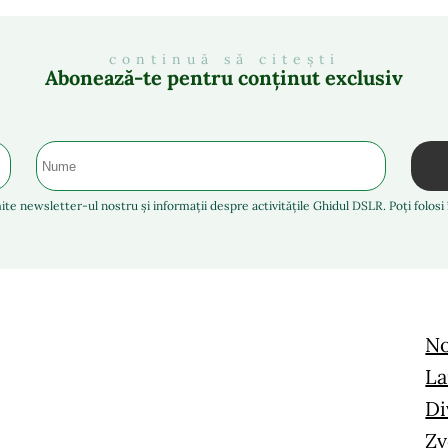
continuă să citești
Abonează-te pentru conținut exclusiv
ite newsletter-ul nostru și informații despre activitățile Ghidul DSLR. Poți folos
No
La
Di
Zv