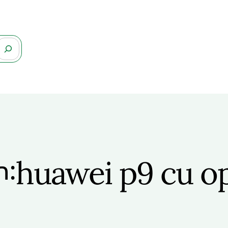
huawei p9 cu op
n: