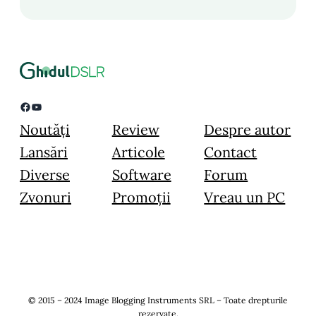
Facebook
YouTube
Noutăți
Review
Despre autor
Lansări
Articole
Contact
Diverse
Software
Forum
Zvonuri
Promoții
Vreau un PC
© 2015 – 2024 Image Blogging Instruments SRL – Toate drepturile
rezervate.