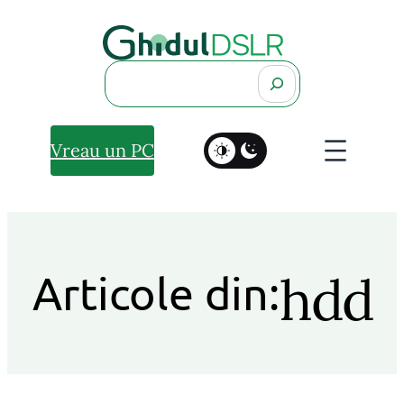
Search
Vreau un PC
hdd
Articole din: