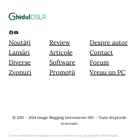
Facebook
YouTube
Noutăți
Review
Despre autor
Lansări
Articole
Contact
Diverse
Software
Forum
Zvonuri
Promoții
Vreau un PC
© 2015 – 2024 Image Blogging Instruments SRL – Toate drepturile
rezervate.
Toate materialele prezentate pe acest website sunt prioprietate intelectuală,