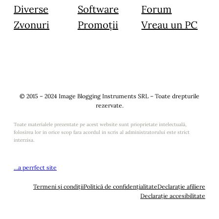
Diverse
Software
Forum
Zvonuri
Promoții
Vreau un PC
© 2015 – 2024 Image Blogging Instruments SRL – Toate drepturile
rezervate.
Toate materialele prezentate pe acest website sunt prioprietate intelectuală,
folosirea lor in orice scop fara acordul in scris al administratorului este strict
interzisa.
…a perrfect site
Termeni și condiții
Politică de confidențialitate
Declarație afiliere
Declarație accesibilitate