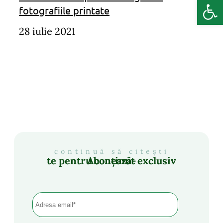
Deschide b
fotografiile printate
28 iulie 2021
continuă să citești
Abonează-te pentru conținut exclusiv