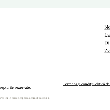
No
La
Di
Zv
Termeni și condiții
Politică de
epturile rezervate.
rea lor in orice scop fara acordul in scris al