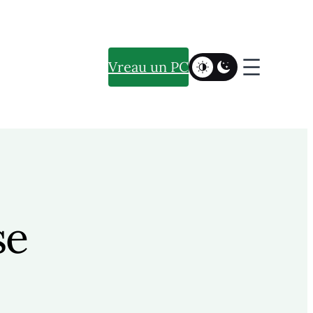
Vreau un PC
se