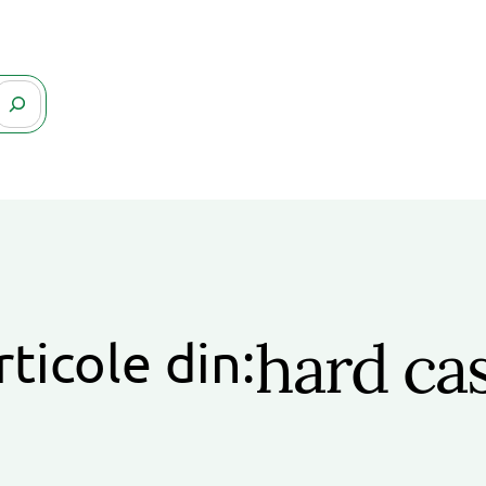
hard ca
rticole din: