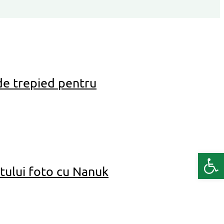
e trepied pentru
Deschide b
tului foto cu Nanuk