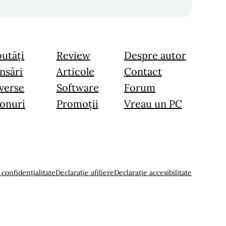
utăți
Review
Despre autor
nsări
Articole
Contact
verse
Software
Forum
onuri
Promoții
Vreau un PC
 confidențialitate
Declarație afiliere
Declarație accesibilitate