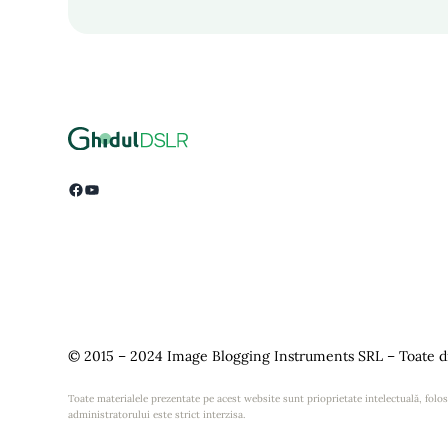
Facebook
YouTube
© 2015 – 2024 Image Blogging Instruments SRL – Toate dr
Toate materialele prezentate pe acest website sunt prioprietate intelectuală, folosi
administratorului este strict interzisa.