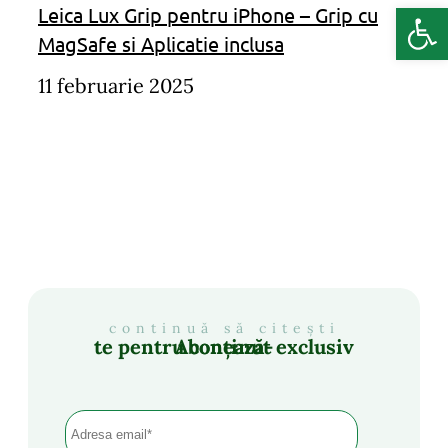
Deschide b
Leica Lux Grip pentru iPhone – Grip cu
MagSafe si Aplicatie inclusa
11 februarie 2025
continuă să citești
Abonează-te pentru conținut exclusiv