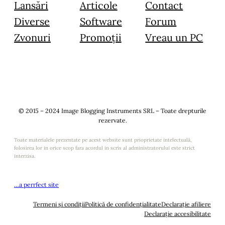
Lansări
Articole
Contact
Diverse
Software
Forum
Zvonuri
Promoții
Vreau un PC
© 2015 – 2024 Image Blogging Instruments SRL – Toate drepturile
rezervate.
Toate materialele prezentate pe acest website sunt prioprietate intelectuală,
folosirea lor in orice scop fara acordul in scris al administratorului este strict
interzisa.
…a perrfect site
Termeni și condiții
Politică de confidențialitate
Declarație afiliere
Declarație accesibilitate