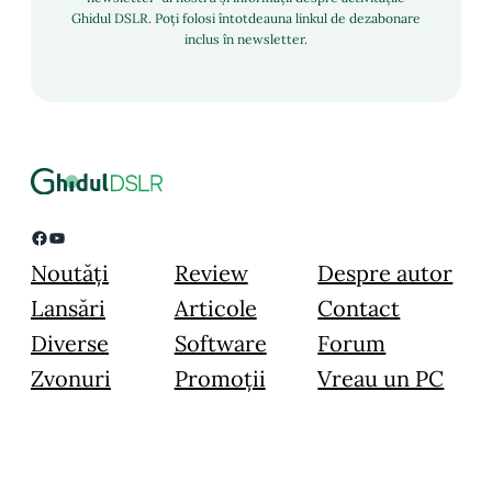
Ghidul DSLR. Poți folosi întotdeauna linkul de dezabonare
inclus în newsletter.
Facebook
YouTube
Noutăți
Review
Despre autor
Lansări
Articole
Contact
Diverse
Software
Forum
Zvonuri
Promoții
Vreau un PC