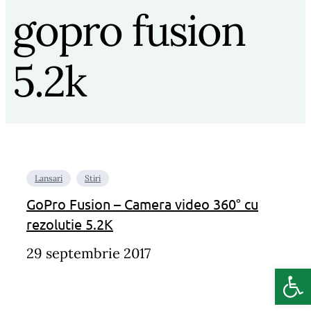
gopro fusion
5.2k
Lansari
Stiri
GoPro Fusion – Camera video 360° cu
rezolutie 5.2K
29 septembrie 2017
Deschide b