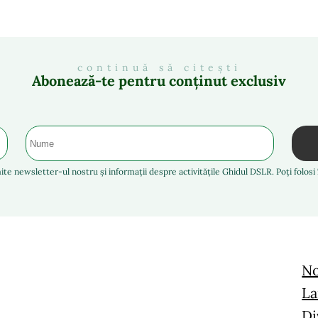
continuă să citești
Abonează-te pentru conținut exclusiv
ite newsletter-ul nostru și informații despre activitățile Ghidul DSLR. Poți folos
No
La
Di