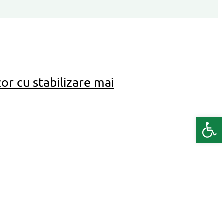
zor cu stabilizare mai
Deschide b