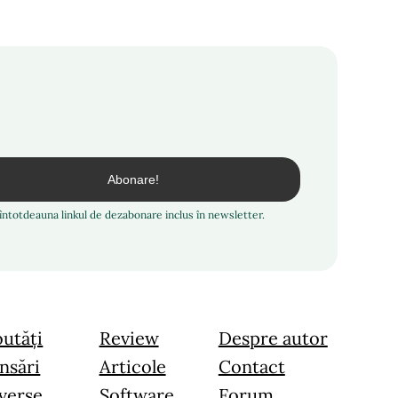
i întotdeauna linkul de dezabonare inclus în newsletter.
utăți
Review
Despre autor
nsări
Articole
Contact
verse
Software
Forum